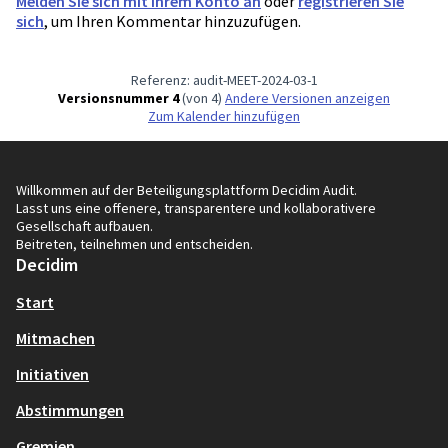
Melden Sie sich mit Ihrem Konto an
oder
registrieren Sie
sich
, um Ihren Kommentar hinzuzufügen.
Referenz: audit-MEET-2024-03-1
Versionsnummer 4
(von 4)
Andere Versionen anzeigen
Zum Kalender hinzufügen
Willkommen auf der Beteiligungsplattform Decidim Audit.
Lasst uns eine offenere, transparentere und kollaborativere
Gesellschaft aufbauen.
Beitreten, teilnehmen und entscheiden.
Decidim
Start
Mitmachen
Initiativen
Abstimmungen
Gremien