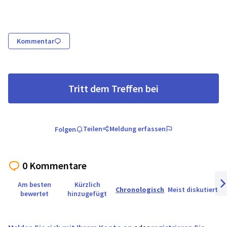
Kommentar
Tritt dem Treffen bei
Teilen
Meldung erfassen
Folgen
0 Kommentare
Am besten
Kürzlich
Chronologisch
Meist diskutiert
bewertet
hinzugefügt
Näc