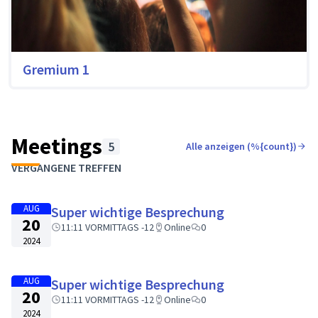
Gremium 1
Meetings
5
Alle anzeigen (%{count})
VERGANGENE TREFFEN
AUG
Super wichtige Besprechung
20
11:11 VORMITTAGS -12
Online
0
2024
AUG
Super wichtige Besprechung
20
11:11 VORMITTAGS -12
Online
0
2024