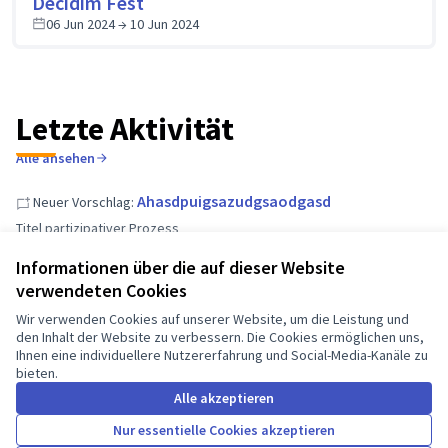
Decidim Fest
06 Jun 2024 → 10 Jun 2024
Letzte Aktivität
Alle ansehen
Ahasdpuigsazudgsaodgasd
Neuer Vorschlag:
Titel partizipativer Prozess
Vor fast 2 Jahre
Informationen über die auf dieser Website
verwendeten Cookies
Lalalalallalalal lalallala
Neuer Vorschlag:
Wir verwenden Cookies auf unserer Website, um die Leistung und
den Inhalt der Website zu verbessern. Die Cookies ermöglichen uns,
Titel partizipativer Prozess
Ihnen eine individuellere Nutzererfahrung und Social-Media-Kanäle zu
Vor fast 2 Jahre
bieten.
Alle akzeptieren
Testmeeting
Neue Veranstaltung:
Nur essentielle Cookies akzeptieren