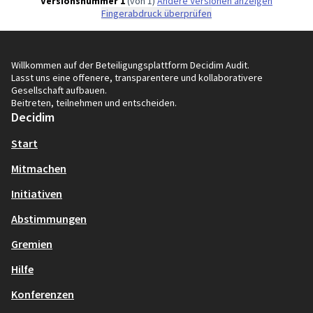
Versionsnummer 1
(von 1)
Andere Versionen anzeigen
Fingerabdruck überprüfen
Willkommen auf der Beteiligungsplattform Decidim Audit.
Lasst uns eine offenere, transparentere und kollaborativere
Gesellschaft aufbauen.
Beitreten, teilnehmen und entscheiden.
Decidim
Start
Mitmachen
Initiativen
Abstimmungen
Gremien
Hilfe
Konferenzen