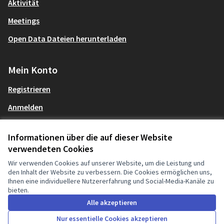
Aktivität
Meetings
Open Data Dateien herunterladen
Mein Konto
Registrieren
Anmelden
Informationen über die auf dieser Website
verwendeten Cookies
Nutzungsbedingungen
Decidim Audit auf X
Decidim Audit auf Facebook
Decidim Audit auf Instagram
Decidim Audit auf YouTube
Decidim Audit auf GitHub
Deutsch
Sprache wählen
C
Cookie Einstellungen
Wir verwenden Cookies auf unserer Website, um die Leistung und
(Externer Link)
(Externer Link)
(Externer Link)
(Externer Link)
(Externer Link)
den Inhalt der Website zu verbessern. Die Cookies ermöglichen uns,
Ihnen eine individuellere Nutzererfahrung und Social-Media-Kanäle zu
bieten.
Creative Co
(Externer Li
Alle akzeptieren
(Externer Link)
Website mit
freier Software erstellt
.
(Externer Link)
Nur essentielle Cookies akzeptieren