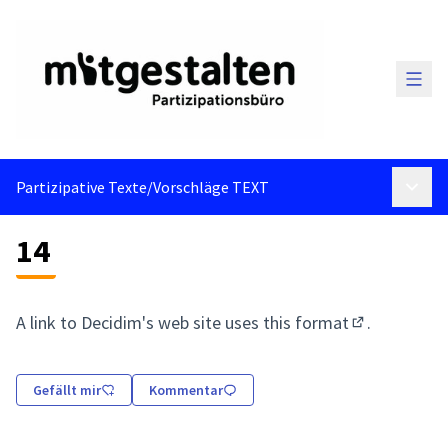
Haup
Partizipative Texte
/
Vorschläge TEXT
Haupt
14
A link to Decidim's web site uses
this format
.
(Externer Lin
Gefällt mir
Kommentar