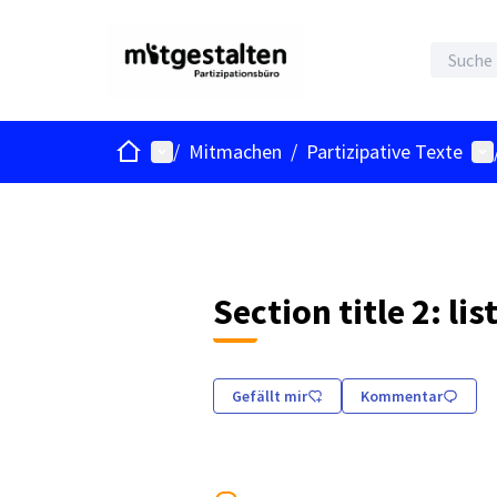
Start
Hauptmenü
Be
/
Mitmachen
/
Partizipative Texte
Section title 2: lis
Gefällt mir
Kommentar