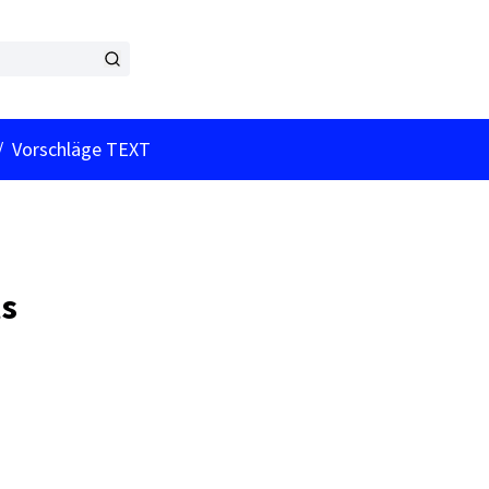
nutzer-Menü
/
Vorschläge TEXT
ts