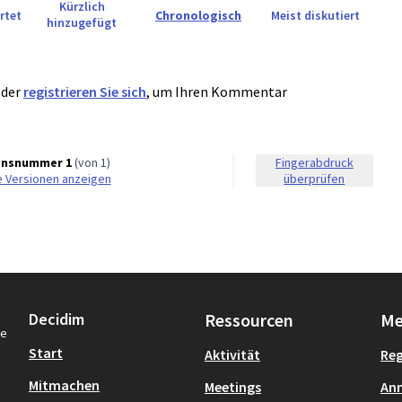
Kürzlich
rtet
Chronologisch
Meist diskutiert
hinzugefügt
der
registrieren Sie sich
, um Ihren Kommentar
onsnummer 1
(von 1)
Fingerabdruck
e Versionen anzeigen
überprüfen
Decidim
Ressourcen
Me
re
Start
Aktivität
Reg
Mitmachen
Meetings
An