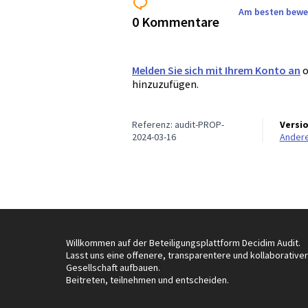
Am besten bewe
0 Kommentare
Melden Sie sich mit Ihrem Konto an
o
hinzuzufügen.
Referenz: audit-PROP-
Versi
2024-03-16
Ander
Willkommen auf der Beteiligungsplattform Decidim Audit.
Lasst uns eine offenere, transparentere und kollaborative
Gesellschaft aufbauen.
Beitreten, teilnehmen und entscheiden.