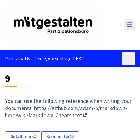
Haup
Partizipative Texte
/
Vorschläge TEXT
Haupt
9
You can use the following reference when writing your
documents:
https://github.com/adam-p/markdown-
here/wiki/Markdown-Cheatsheet
.
(Externer Link)
Gefällt mir
Kommentar