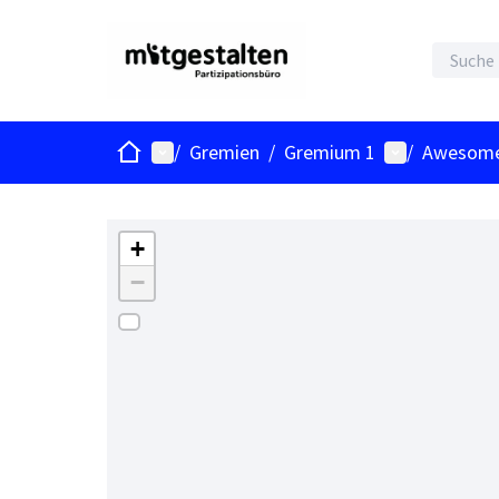
Start
Hauptmenü
Benutzer-Me
/
Gremien
/
Gremium 1
/
Awesome
Das folgende Element ist eine Karte, die die Eleme
+
−