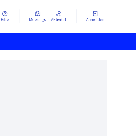
Hilfe
Meetings
Aktivität
Anmelden
n mit einem Screenreader verwendet werden, aber es ist möglicherw