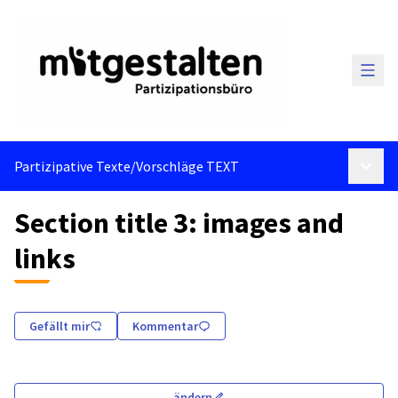
Haup
Partizipative Texte
/
Vorschläge TEXT
Haupt
Section title 3: images and
links
Gefällt mir
Kommentar
ändern